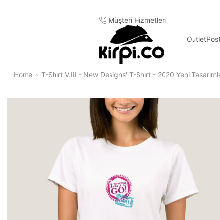
ürkiye'nin Heryerine 2-3 iş günü içinde kargo
Müşteri Hizmetleri
Outlet
Pos
Home
T-Shırt V.III - New Designs' T-Shırt - 2020 Yeni Tasarıml