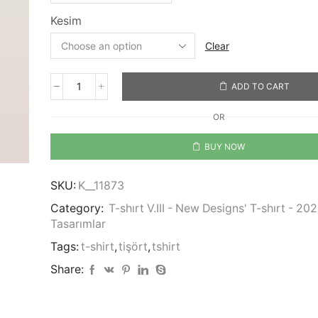
Kesim
Clear
ADD TO CART
Let's
Go!
OR
Travel!
quantity
BUY NOW
SKU:
K__11873
Category:
T-shırt V.III - New Designs' T-shırt - 20
Tasarımlar
Tags:
t-shirt
,
tişört
,
tshirt
Share: