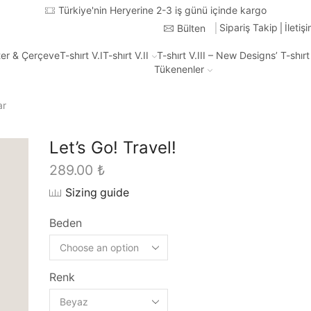
Sipariş Takip
İletiş
Bülten
ter & Çerçeve
T-shırt V.I
T-shırt V.II
T-shırt V.III – New Designs’ T-shır
Tükenenler
ar
Let’s Go! Travel!
289.00
₺
Sizing guide
Beden
Renk