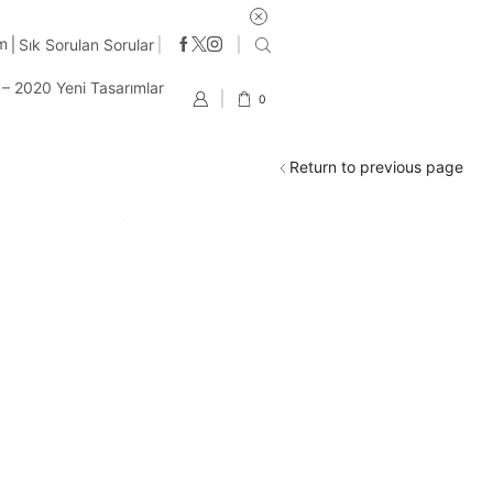
250 TL ve üzeri tüm alışverişlerde ücretsiz kargo
im
Sık Sorulan Sorular
t – 2020 Yeni Tasarımlar
0
Return to previous page