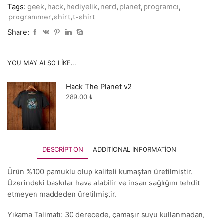
Tags:
geek
,
hack
,
hediyelik
,
nerd
,
planet
,
programcı
,
programmer
,
shirt
,
t-shirt
Share:
YOU MAY ALSO LIKE...
Hack The Planet v2
289.00
₺
DESCRIPTION
ADDITIONAL INFORMATION
Ürün %100 pamuklu olup kaliteli kumaştan üretilmiştir.
Üzerindeki baskılar hava alabilir ve insan sağlığını tehdit
etmeyen maddeden üretilmiştir.
Yıkama Talimatı: 30 derecede, çamaşır suyu kullanmadan,