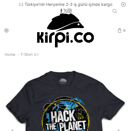
Türkiye'nin Heryerine 2-3 iş günü içinde kargo
0
Home
T-Shırt V.I