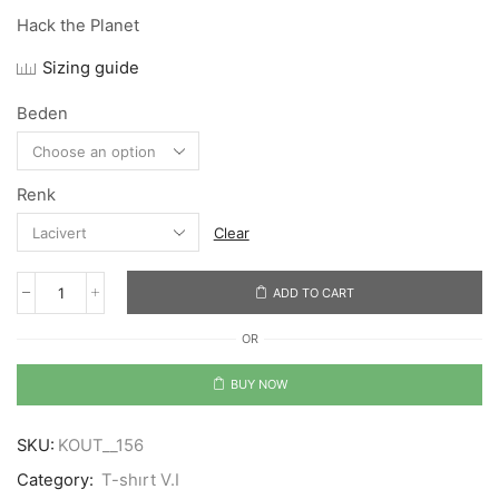
Hack the Planet
Sizing guide
Beden
Renk
Clear
ADD TO CART
Hack
the
OR
Planet
quantity
BUY NOW
SKU:
KOUT__156
Category:
T-shırt V.I