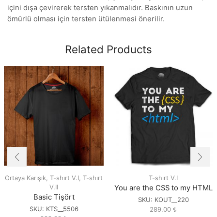
içini dışa çevirerek tersten yıkanmalıdır. Baskının uzun
ömürlü olması için tersten ütülenmesi önerilir.
Related Products
Ortaya Karışık
,
T-shırt V.I
,
T-shırt
T-shırt V.I
V.II
You are the CSS to my HTML
Basic Tişört
SKU:
KOUT__220
SKU:
KTS__5506
289.00
₺