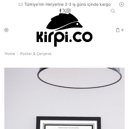
Türkiye'nin Heryerine 2-3 iş günü içinde kargo
0
Home
Poster & Çerçeve