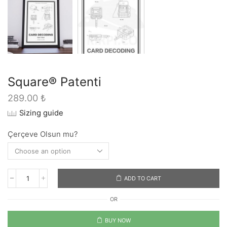
Square® Patenti
289.00
₺
Sizing guide
Çerçeve Olsun mu?
ADD TO CART
Square®
Patenti
OR
quantity
BUY NOW