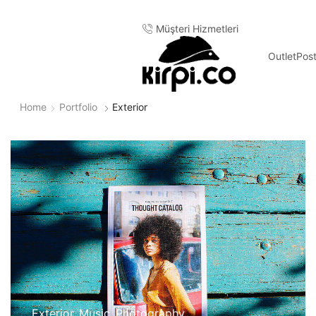
Müşteri Hizmetleri
Outlet
Pos
Home
Portfolio
Exterior
Exterior
,
Music
,
Photography