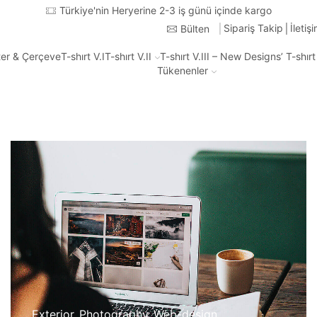
Türkiye'nin Heryerine 2-3 iş günü içinde kargo
Sipariş Takip
İletiş
Bülten
ter & Çerçeve
T-shırt V.I
T-shırt V.II
T-shırt V.III – New Designs’ T-shır
Tükenenler
Exterior
,
Photography
,
Web-design