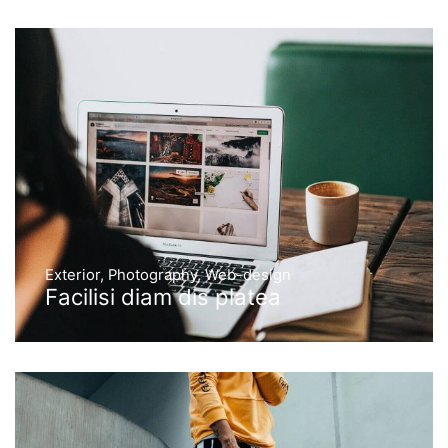
Exterior
,
Photography
,
Web-design
Facilisi diam dis platea