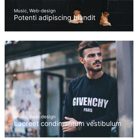
Music
,
Web-design
Potenti adipiscing blandit
Music
,
Web-design
Laoreet condimentum vestibulum