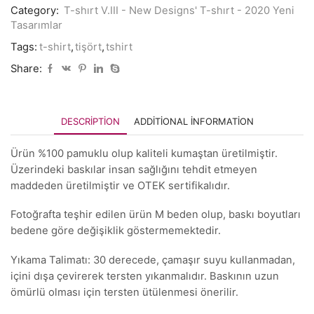
Category:
T-shırt V.III - New Designs' T-shırt - 2020 Yeni
Tasarımlar
Tags:
t-shirt
,
tişört
,
tshirt
Share:
DESCRIPTION
ADDITIONAL INFORMATION
Ürün %100 pamuklu olup kaliteli kumaştan üretilmiştir.
Üzerindeki baskılar insan sağlığını tehdit etmeyen
maddeden üretilmiştir ve OTEK sertifikalıdır.
Fotoğrafta teşhir edilen ürün M beden olup, baskı boyutları
bedene göre değişiklik göstermemektedir.
Yıkama Talimatı: 30 derecede, çamaşır suyu kullanmadan,
içini dışa çevirerek tersten yıkanmalıdır. Baskının uzun
ömürlü olması için tersten ütülenmesi önerilir.