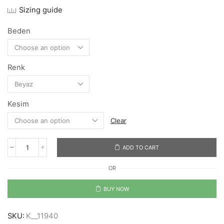
Sizing guide
Beden
Renk
Kesim
Clear
ADD TO CART
Blue
Dream
OR
~
V.I
quantity
BUY NOW
SKU:
K__11940