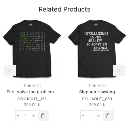
Related Products
T-shırt V.I
T-shırt V.I
First solve the problem…
Stephen Hawking
SKU:
KOUT__132
SKU:
KOUT__889
289.00
₺
289.00
₺
First
Stephen
solve
Hawking
the
quantity