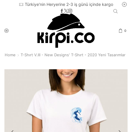
Türkiye'nin Heryerine 2-3 iş günü içinde kargo
0
Home
T-Shırt V.III - New Designs' T-Shırt - 2020 Yeni Tasarımlar