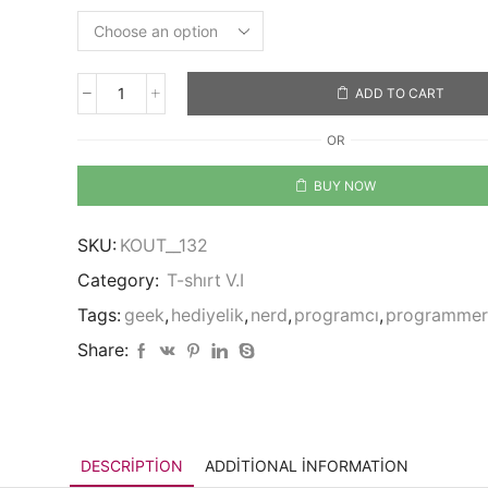
ADD TO CART
First
solve
OR
the
problem...
BUY NOW
quantity
SKU:
KOUT__132
Category:
T-shırt V.I
Tags:
geek
,
hediyelik
,
nerd
,
programcı
,
programmer
Share:
DESCRIPTION
ADDITIONAL INFORMATION