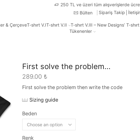
250 TL ve üzeri tüm alışverişlerde ücretsiz kargo
Sipariş Takip
İletiş
Bülten
ter & Çerçeve
T-shırt V.I
T-shırt V.II
T-shırt V.III – New Designs’ T-shır
Tükenenler
First solve the problem…
289.00
₺
First solve the problem then write the code
Sizing guide
Beden
Renk