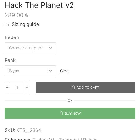
Hack The Planet v2
289.00
₺
Sizing guide
Beden
Renk
Clear
ADD TO CART
Hack
The
OR
Planet
v2
quantity
BUY NOW
SKU:
KTS__2364
Categories:
T-shırt V.II
,
Teknoloji / Bilişim