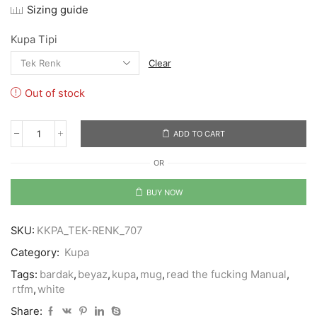
Sizing guide
Kupa Tipi
Clear
Out of stock
ADD TO CART
RTFM
quantity
OR
BUY NOW
SKU:
KKPA_TEK-RENK_707
Category:
Kupa
Tags:
bardak
,
beyaz
,
kupa
,
mug
,
read the fucking Manual
,
rtfm
,
white
Share: