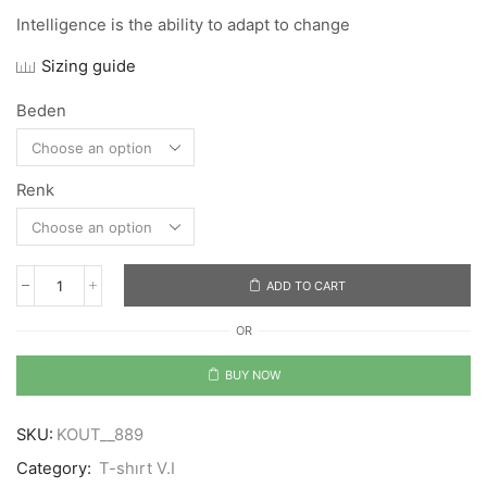
Intelligence is the ability to adapt to change
Sizing guide
Beden
Renk
ADD TO CART
Stephen
Hawking
OR
quantity
BUY NOW
SKU:
KOUT__889
Category:
T-shırt V.I