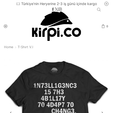
Türkiye'nin Heryerine 2-3 iş günü içinde kargo
0
Home
T-Shırt V.I