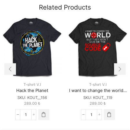
Related Products
T-shırt V.I
T-shırt V.I
Hack the Planet
I want to change the world…
SKU:
KOUT__156
SKU:
KOUT__119
289.00
₺
289.00
₺
Hack
I
the
want
Planet
to