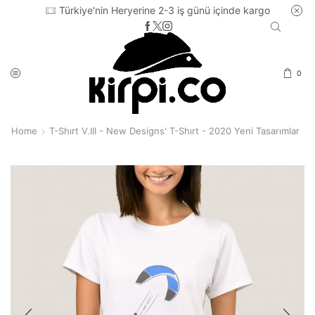
Türkiye'nin Heryerine 2-3 iş günü içinde kargo
0
Home
T-Shırt V.III - New Designs' T-Shırt - 2020 Yeni Tasarımlar