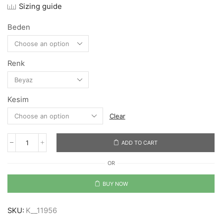
Sizing guide
Beden
Renk
Kesim
Clear
ADD TO CART
Surfin'
Sky
OR
quantity
BUY NOW
SKU:
K__11956