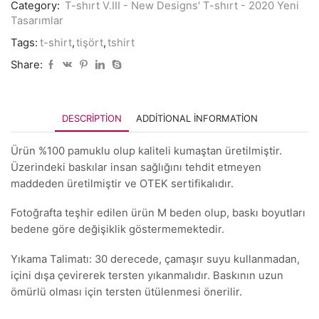
Category:
T-shırt V.III - New Designs' T-shırt - 2020 Yeni
Tasarımlar
Tags:
t-shirt
,
tişört
,
tshirt
Share:
DESCRIPTION
ADDITIONAL INFORMATION
Ürün %100 pamuklu olup kaliteli kumaştan üretilmiştir.
Üzerindeki baskılar insan sağlığını tehdit etmeyen
maddeden üretilmiştir ve OTEK sertifikalıdır.
Fotoğrafta teşhir edilen ürün M beden olup, baskı boyutları
bedene göre değişiklik göstermemektedir.
Yıkama Talimatı: 30 derecede, çamaşır suyu kullanmadan,
içini dışa çevirerek tersten yıkanmalıdır. Baskının uzun
ömürlü olması için tersten ütülenmesi önerilir.