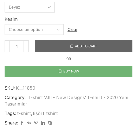
Kesim
Clear
ADD TO CART
The
Water
OR
quantity
BUY NOW
SKU:
K__11850
Category:
T-shırt V.III - New Designs' T-shırt - 2020 Yeni
Tasarımlar
Tags:
t-shirt
,
tişört
,
tshirt
Share: