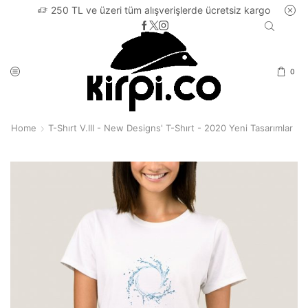
250 TL ve üzeri tüm alışverişlerde ücretsiz kargo
0
Home
T-Shırt V.III - New Designs' T-Shırt - 2020 Yeni Tasarımlar