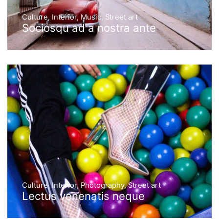
Culture
,
Interior
,
Music
,
Street art
Sociosqu ad a nostra ante
Culture
,
Interior
,
Photography
,
Street art
Lectus venenatis neque