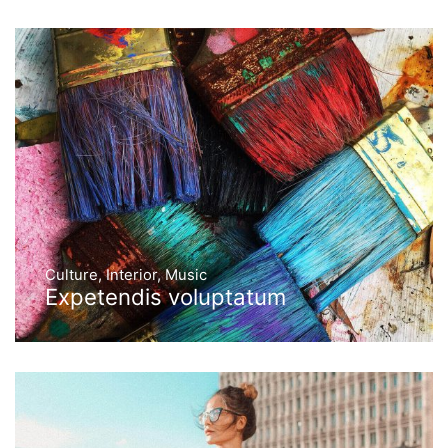
Culture
,
Interior
,
Music
Expetendis voluptatum