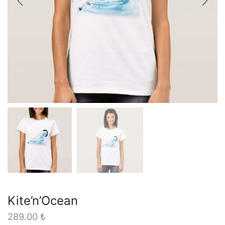
Kite’n’Ocean
289.00
₺