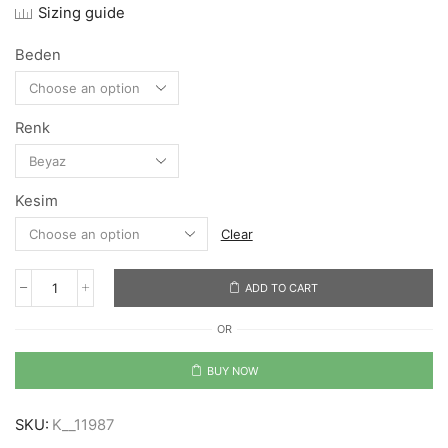
Sizing guide
Beden
Renk
Kesim
Clear
ADD TO CART
Kite'n'Ocean
quantity
OR
BUY NOW
SKU:
K__11987