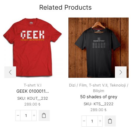
Related Products
T-shırt V.I
Dizi / Film
,
T-shırt V.II
,
Teknoloji /
Bilişim
GEEK 0100011…
50 shades of grey
SKU:
KOUT__232
SKU:
KTS__2222
289.00
₺
289.00
₺
GEEK
0100011...
50
quantity
shades