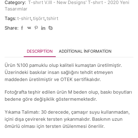
Category:
T-shırt V.III - New Designs' T-shırt - 2020 Yeni
Tasarımlar
Tags:
t-shirt
,
tişört
,
tshirt
Share:
DESCRIPTION
ADDITIONAL INFORMATION
Ürün %100 pamuklu olup kaliteli kumaştan üretilmiştir.
Üzerindeki baskılar insan sağlığını tehdit etmeyen
maddeden üretilmiştir ve OTEK sertifikalıdır.
Fotoğrafta teşhir edilen ürün M beden olup, baskı boyutları
bedene göre değişiklik göstermemektedir.
Yıkama Talimatı: 30 derecede, çamaşır suyu kullanmadan,
içini dışa çevirerek tersten yıkanmalıdır. Baskının uzun
ömürlü olması için tersten ütülenmesi önerilir.