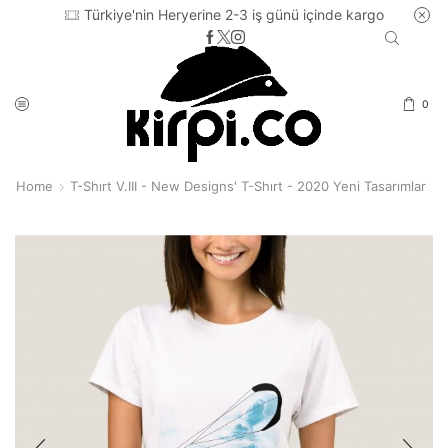
Türkiye'nin Heryerine 2-3 iş günü içinde kargo
0
Home
T-Shırt V.III - New Designs' T-Shırt - 2020 Yeni Tasarımlar