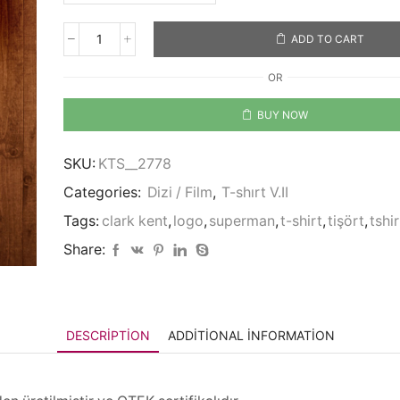
ADD TO CART
Superman
quantity
OR
BUY NOW
SKU:
KTS__2778
Categories:
Dizi / Film
,
T-shırt V.II
Tags:
clark kent
,
logo
,
superman
,
t-shirt
,
tişört
,
tshir
Share:
DESCRIPTION
ADDITIONAL INFORMATION