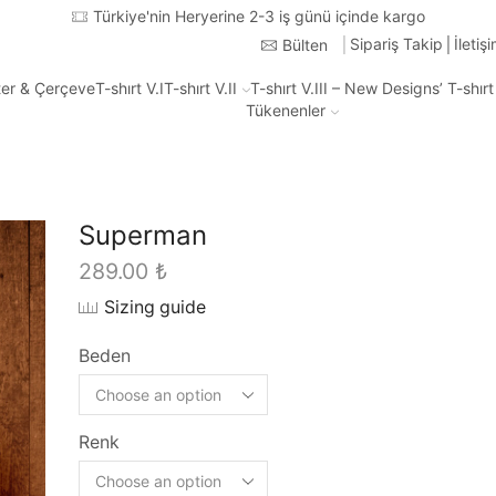
Türkiye'nin Heryerine 2-3 iş günü içinde kargo
Sipariş Takip
İletiş
Bülten
ter & Çerçeve
T-shırt V.I
T-shırt V.II
T-shırt V.III – New Designs’ T-shır
Tükenenler
Superman
289.00
₺
Sizing guide
Beden
Renk