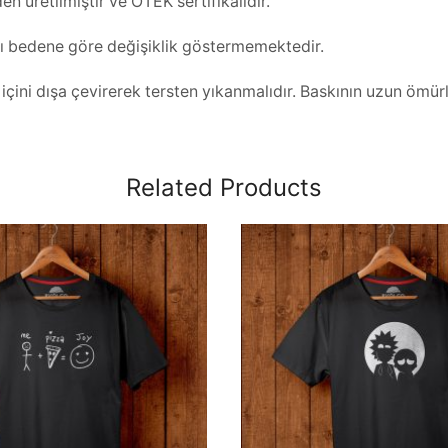
 üretilmiştir ve OTEK sertifikalıdır.
rı bedene göre değişiklik göstermemektedir.
ini dışa çevirerek tersten yıkanmalıdır. Baskının uzun ömürlü
Related Products