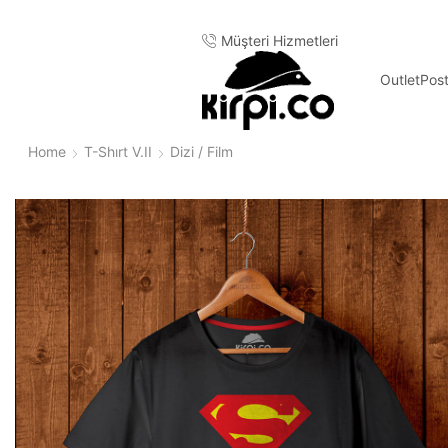
Müşteri Hizmetleri
Outlet
Pos
Home
T-Shırt V.II
Dizi / Film