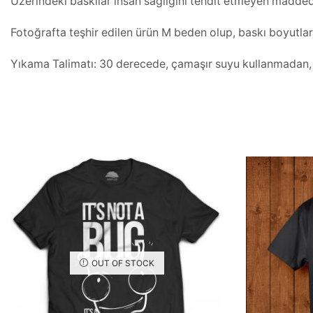
Üzerindeki baskılar insan sağlığını tehdit etmeyen maddeden
Fotoğrafta teşhir edilen ürün M beden olup, baskı boyutla
Yıkama Talimatı: 30 derecede, çamaşır suyu kullanmadan, iç
OUT OF STOCK