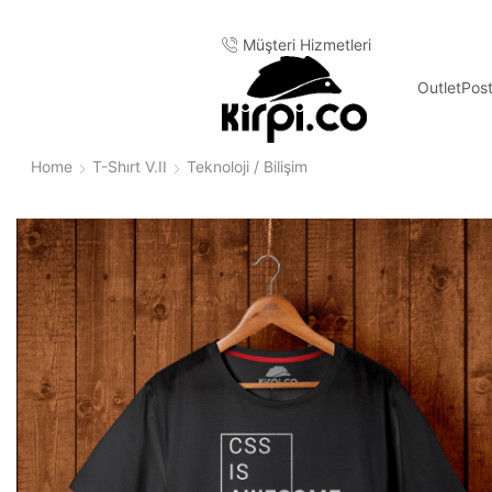
Müşteri Hizmetleri
Outlet
Pos
Home
T-Shırt V.II
Teknoloji / Bilişim