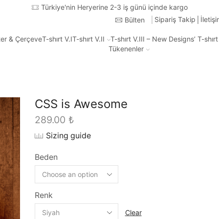
Türkiye'nin Heryerine 2-3 iş günü içinde kargo
Sipariş Takip
İletiş
Bülten
ter & Çerçeve
T-shırt V.I
T-shırt V.II
T-shırt V.III – New Designs’ T-shır
Tükenenler
CSS is Awesome
289.00
₺
Sizing guide
Beden
Renk
Clear