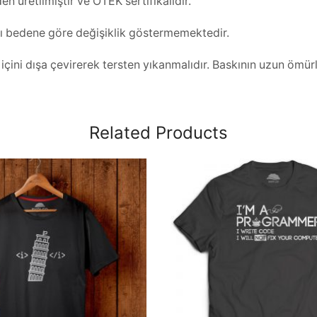
 üretilmiştir ve OTEK sertifikalıdır.
rı bedene göre değişiklik göstermemektedir.
ini dışa çevirerek tersten yıkanmalıdır. Baskının uzun ömürlü
Related Products