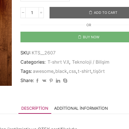
ADD TO CART
CSS
is
OR
Awesome
quantity
BUY NOW
SKU:
KTS__2607
Categories:
T-shırt V.II
,
Teknoloji / Bilişim
Tags:
awesome
,
black
,
css
,
t-shirt
,
tişört
Share:
DESCRIPTION
ADDITIONAL INFORMATION