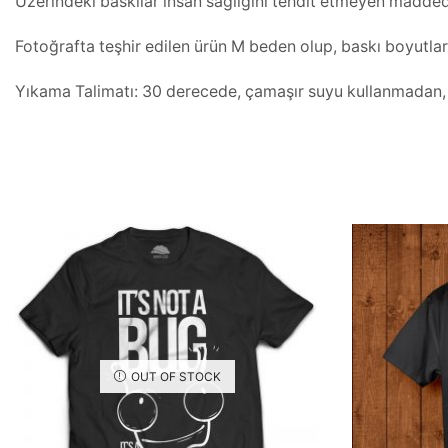
Üzerindeki baskılar insan sağlığını tehdit etmeyen maddeden
Fotoğrafta teşhir edilen ürün M beden olup, baskı boyutla
Yıkama Talimatı: 30 derecede, çamaşır suyu kullanmadan, iç
OUT OF STOCK